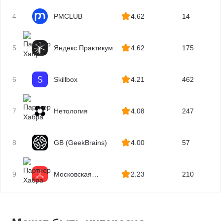
4
PMCLUB
4.62
14
5
Яндекс Практикум
4.62
175
6
Skillbox
4.21
462
7
Нетология
4.08
247
8
GB (GeekBrains)
4.00
57
9
Московская
2.23
210
Бизнес Академия