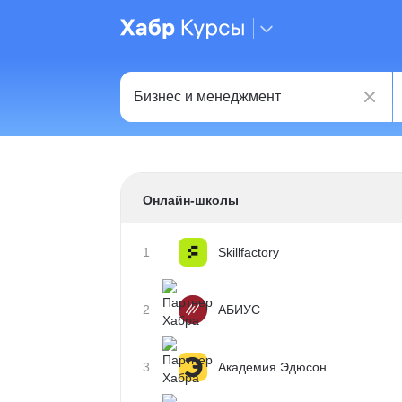
Онлайн-школы
1
Skillfactory
2
АБИУС
3
Академия Эдюсон