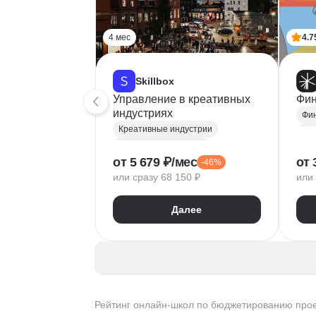
4 мес
4.7
Skillbox
Управление в креативных
Фин
индустриях
Фи
Креативные индустрии
Фин
Создание концепций
от 5 679 ₽/мес
от 
-46%
Бюджетирование проектов
или сразу 68 150 ₽
или 
Продвижение проектов
Фин
Анализ целевой аудитории
Далее
Зонирование
SWOT
Фин
Бю
Упр
Ана
Рейтинг онлайн-школ по бюджетированию про