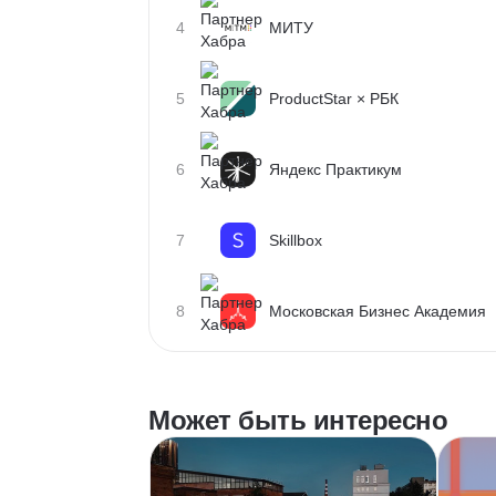
4
МИТУ
5
ProductStar × РБК
6
Яндекс Практикум
7
Skillbox
8
Московская Бизнес Академия
Может быть интересно