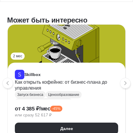
Может быть интересно
2 мес
Skillbox
Как открыть кофейню: от бизнес-плана до
управления
Запуск бизнеса
Ценообразование
Юридические аспекты бизнеса
от 4 385 ₽/мес
-45%
Бизнес-планирование
Подбор специалистов
или сразу 52 617 ₽
Расчет рентабельности
Менеджмент в сфере общественного питания
Далее
Управление бизнесом
Обучение бизнесу