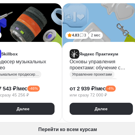
4.83
3
2 мес
Skillbox
Яндекс Практикум
дюсер музыкальных
Основы управления
ео
проектами: обучение с
сопровождением
Музыкальное продюсирование
Управление проектами
езентации
Управление разработкой
7 543 ₽/мес
от 2 939 ₽/мес
-46%
-4%
одюсирование
Waterfall
сразу 45 256 ₽
или сразу 72 000 ₽
ифинг
Деливери-менеджер
Управление рисками
Далее
Далее
Agile
Project-менеджмент
Планирование
Перейти ко всем курсам
Приоритизация