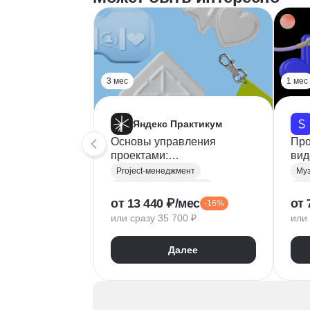
3 мес
1 мес
Яндекс Практикум
Основы управления
Про
проектами:
вид
самостоятельное обучение
Project-менеджмент
Управление проектами
Пр
от 13 440 ₽/мес
от 
-16%
Agile
Waterfall
Пр
или сразу 35 700 ₽
или 
SMART
Kaiten
Бр
Оценка рисков
MSCW
Далее
Брифинг
Gantter
Проектное планирование
Декомпозиция задач