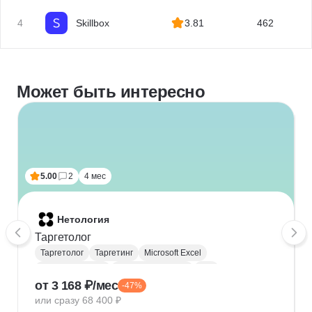
4
Skillbox
3.81
462
Может быть интересно
5.00
2
4 мес
Нетология
Таргетолог
Таргетолог
Таргетинг
Microsoft Excel
Яндекс Метрика
Google аналитика
Ppc
от 3 168 ₽/мес
-47%
Интернет маркетинг
или сразу 68 400 ₽