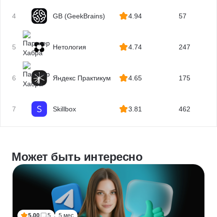
4
GB (GeekBrains)
4.94
57
5
Нетология
4.74
247
6
Яндекс Практикум
4.65
175
7
Skillbox
3.81
462
Может быть интересно
5.00
5
5 мес