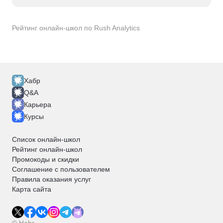
Popsters
Postmypost
Яндекс.Wordstat
Продвижение в социальных сетях
Контент-план
Стратегия продвижения
Рейтинг онлайн-школ по Rush Analytics
UniSender
LabelUp
Marquiz
XMind
SimilarWeb
Хабр
Q&A
Карьера
Курсы
Список онлайн-школ
Рейтинг онлайн-школ
Промокоды и скидки
Соглашение с пользователем
Правила оказания услуг
Карта сайта