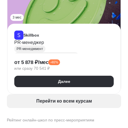
3 мес
Skillbox
PR-менеджер
PR-менеджмент
Реклама и связи с общественностью
от 5 878 ₽/мес
-46%
Медиапланирование
Планирование
или сразу 70 541 ₽
Google Таблицы
Анализ конкурентного окружения
Далее
Работа с блогерами
Google Docs
Google Slides
Бюджетирование
Работа со СМИ
Пресс-мероприятия
Перейти ко всем курсам
Медиалогия
Написание пресс-релизов
Рейтинг онлайн-школ по пресс-мероприятиям