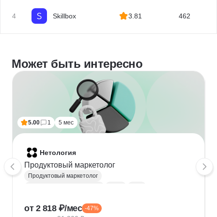
4
Skillbox
3.81
462
Может быть интересно
5.00
1
5 мес
Нетология
Продуктовый маркетолог
Продуктовый маркетолог
Маркетинговая аналитика
JTBD
CJM
Юнит-экономика
KPI
Сегментация
от 2 818 ₽/мес
-47%
Анализ конкурентного окружения
CustDev