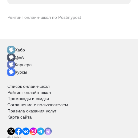
Popsters
Postmypost
Яндекс.Wordstat
Продвижение в социальных сетях
Контент-план
Стратегия продвижения
Рейтинг онлайн-школ по Postmypost
UniSender
LabelUp
Marquiz
XMind
SimilarWeb
Хабр
Q&A
Карьера
Курсы
Список онлайн-школ
Рейтинг онлайн-школ
Промокоды и скидки
Соглашение с пользователем
Правила оказания услуг
Карта сайта