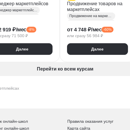
еджер маркетплейсов
Продвижение товаров на
маркетплейсах
Менеджер маркетплейсов
Продвижение на маркетплейсах
Продвижение на маркетплейсах
Менеджер маркетплейсов
нообразование
2 919 ₽/мес
от 4 748 ₽/мес
-8%
-60%
Интернет-магазины
лиз рынка
сразу 71 500 ₽
или сразу 56 984 ₽
Ценообразование
анирование
Интернет маркетинг
овые коммуникации
Далее
Далее
Таргетинг
истика
Управление продажами
Анализ конкурентного окружения
Юнит-экономика
Анализ целевой аудитории
Перейти ко всем курсам
Контекстная реклама
Дизайн карточек для маркетплейсов
SEO-оптимизация
ommerce бизнес
E-commerce бизнес
ернет-магазины
етплейсах
к онлайн-школ
Правила оказания услуг
нг онлайн-школ
Карта сайта