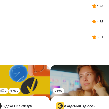
4.74
4.65
3.81
6
7
5 мес
2 мес
Яндекс Практикум
Академия Эдюсон