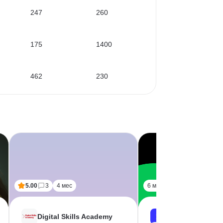
247
260
175
1400
462
230
5.00
3
4 мес
6 мес
Digital Skills Academy
Skillbox