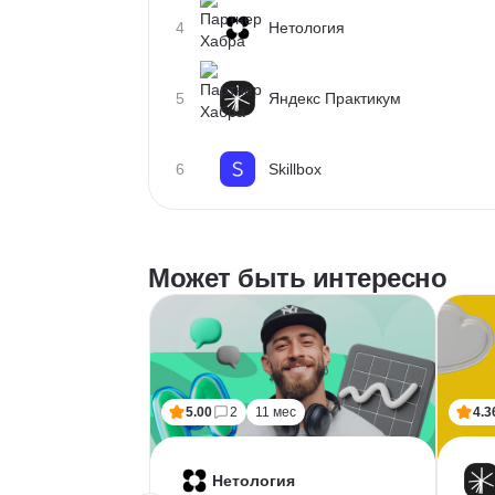
4
Нетология
5
Яндекс Практикум
6
Skillbox
Может быть интересно
5.00
2
11 мес
4.3
Нетология