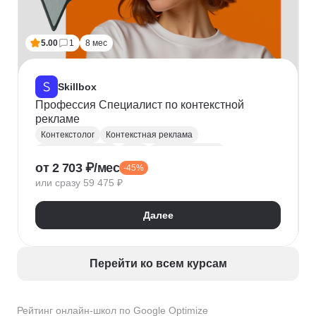
5.00
1
8 мес
Skillbox
Профессия Специалист по контекстной
рекламе
Контекстолог
Контекстная реклама
A/B тестирование
Tilda
Яндекс Метрика
от 2 703 ₽/мес
-45%
Google аналитика
KPI
Анализ трафика
или сразу 59 475 ₽
Google Optimize
Roistat
Далее
Перейти ко всем курсам
Рейтинг онлайн-школ по Google Optimize