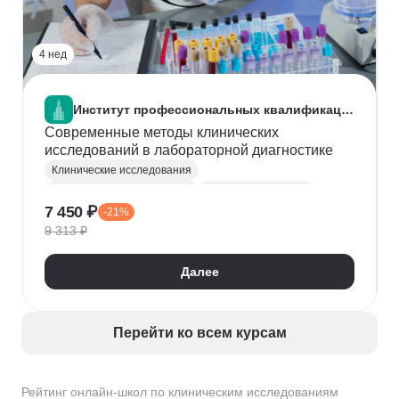
4 нед
Институт профессиональных квалификаций
Современные методы клинических
исследований в лабораторной диагностике
Клинические исследования
Лабораторная диагностика
Лабораторное дело
7 450 ₽
-21%
Медицина
Первая помощь
Здравоохранение
9 313 ₽
Далее
Перейти ко всем курсам
Рейтинг онлайн-школ по клиническим исследованиям