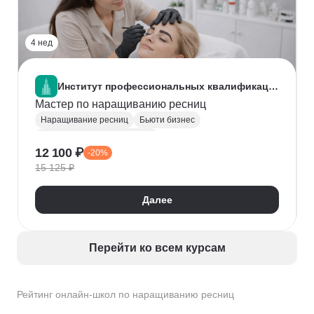
4 нед
8
Институт профессиональных квалификаций
Мастер по наращиванию ресниц
Наращивание ресниц
Бьюти бизнес
Эстетическая косметология
12 100 ₽
-20%
Дезинфекция и стерилизация
15 125 ₽
Коррекция бровей
Этика
Далее
Перейти ко всем курсам
Рейтинг онлайн-школ по наращиванию ресниц