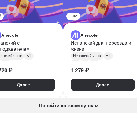
й
1 час
Anecole
Anecole
анский с
Испанский для переезда и
подавателем
жизни
анский язык
A1
Испанский язык
A1
B1
A2
B1
B2
720 ₽
1 279 ₽
Далее
Далее
Перейти ко всем курсам