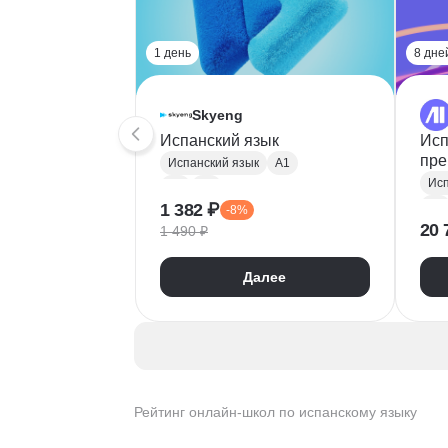
1 день
8 дне
Skyeng
Испанский язык
Исп
пре
Испанский язык
A1
Исп
A2
B1
1 382 ₽
A2
-8%
20 
1 490 ₽
Далее
Рейтинг онлайн-школ по испанскому языку