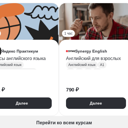
1 час
Яндекс Практикум
Synergy English
сы английского языка
Английский для взрослых
лийский язык
Английский язык
A1
говорный английский
A2
B1
B2
C1
A2
B1
B2
C1
Английский для путешествий
лийский для IT
Английский для собеседования
 ₽
790 ₽
Английский для менеджеров
Деловой английский
овой английский
Разговорный английский
Далее
Далее
Английский для собеседования
Перейти ко всем курсам