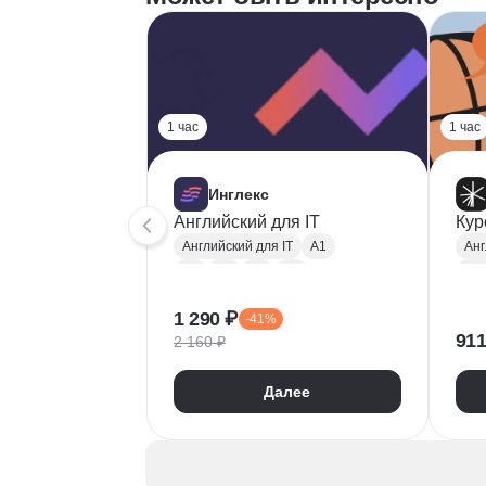
1 час
1 час
Инглекс
Английский для IT
Кур
Английский для IT
A1
Анг
A2
B1
B2
C1
Раз
Английский язык
A1
1 290 ₽
-41%
Анг
911
2 160 ₽
Дел
Далее