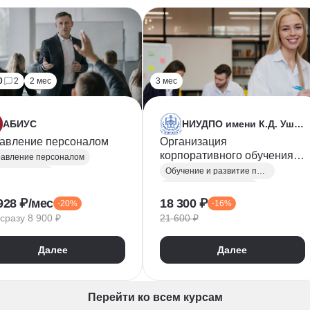
0
2
2 мес
3 мес
АБИУС
НИУДПО имени К.Д. Ушинского
авление персоналом
Организация
корпоративного обучения и
авление персоналом
технологии развития
Обучение и развитие персонала
равление HR
персонала
Адаптация персонала
стратегия
928 ₽/мес
18 300 ₽
-20%
-16%
Профессиональные стандарты
Трудовое законодательство
сразу 8 900 ₽
21 600 ₽
Профессиональные стандарты
Далее
Далее
Перейти ко всем курсам