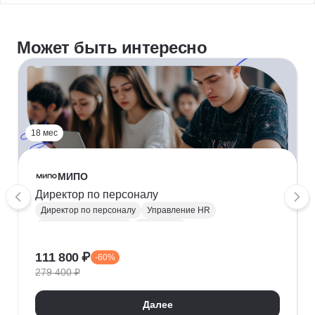
Может быть интересно
18 мес
МИПО
Директор по персоналу
Директор по персоналу
Управление HR
Построение команды
Лидерство
Эмоциональный интеллект
Руководитель
111 800 ₽
-60%
Управление персоналом
Soft Skills
279 400 ₽
Личная эффективность
Управление конфликтами
Далее
Психология управления
Топ менеджмент