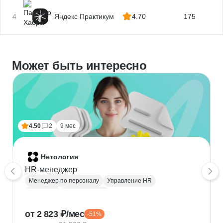
4
Яндекс Практикум
4.70
175
Может быть интересно
4.50
2
9 мес
Нетология
HR-менеджер
Менеджер по персоналу
Управление HR
Рекрутинг
HR аналитика
HRBP (HR бизнес-партнёр)
от 2 823 ₽/мес
-51%
Обучение и развитие персонала
Microsoft Excel