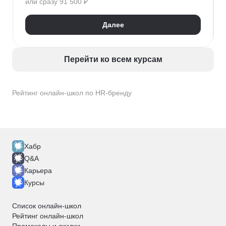
или сразу 91 500 ₽
Кадровое делопроизводство
Оценка персонала и аттестация
Далее
Адаптация персонала
Рекрутмент
HR-бренд
HR-стратегия
Exit-интервью
Управление персоналом
Employee Journey Map
Перейти ко всем курсам
Подбор специалистов
Рейтинг онлайн-школ по HR-бренду
Хабр
Q&A
Карьера
Курсы
Список онлайн-школ
Рейтинг онлайн-школ