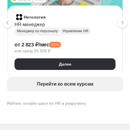
Нетология
HR-менеджер
Менеджер по персоналу
Управление HR
Рекрутинг
HR аналитика
от 2 823 ₽/мес
-51%
HRBP (HR бизнес-партнёр)
или сразу 91 500 ₽
Обучение и развитие персонала
Microsoft Excel
Кадровое делопроизводство
Далее
Оценка персонала и аттестация
Адаптация персонала
Рекрутмент
HR-бренд
HR-стратегия
Exit-интервью
Перейти ко всем курсам
Управление персоналом
Employee Journey Map
Подбор специалистов
Рейтинг онлайн-школ по HR и рекрутингу