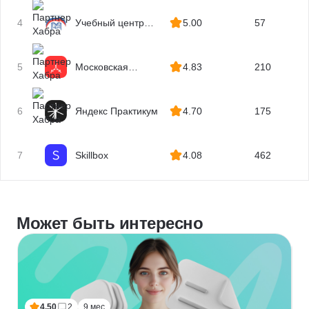
квалификаций
4
Учебный центр
5.00
57
МГУТУ
5
Московская
4.83
210
Бизнес Академия
6
Яндекс Практикум
4.70
175
7
Skillbox
4.08
462
Может быть интересно
4.50
2
9 мес