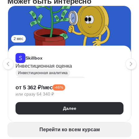
Может быть интересно
2 мес
Skillbox
Инвестиционная оценка
Инвестиционная аналитика
Инвестиционная привлекательность
от 5 362 ₽/мес
-46%
Инвестирование
WACC
или сразу 64 340 ₽
Управление инвестициями
Финансовое моделирование
Оценка бизнеса
Далее
FCFF
FCFE
Управление денежными потоками
M&A
Перейти ко всем курсам