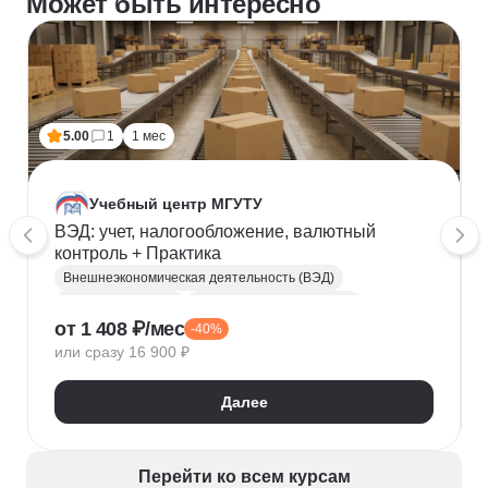
Может быть интересно
5.00
1
1 мес
Учебный центр МГУТУ
ВЭД: учет, налогообложение, валютный
контроль + Практика
Внешнеэкономическая деятельность (ВЭД)
Налогообложение
Налоговое планирование
от 1 408 ₽/мес
-40%
Валютное законодательство
или сразу 16 900 ₽
Далее
Перейти ко всем курсам