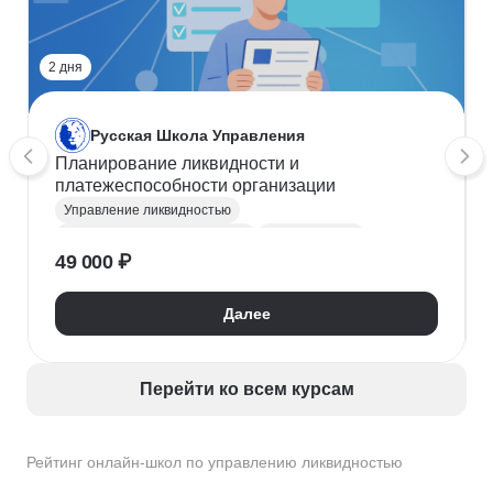
2 дня
Русская Школа Управления
Планирование ликвидности и
платежеспособности организации
Управление ликвидностью
Оценка платежеспособности
Оценка рисков
49 000 ₽
Бюджетирование
Анализ ликвидности
Далее
Перейти ко всем курсам
Рейтинг онлайн-школ по управлению ликвидностью