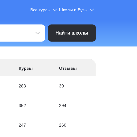
Все курсы
Школы и Вузы
Найти школы
Курсы
Отзывы
283
39
352
294
247
260