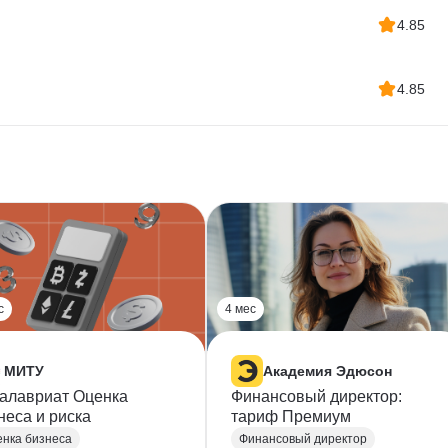
4.85
4.85
с
4 мес
МИТУ
Академия Эдюсон
алавриат Оценка
Финансовый директор:
неса и риска
тариф Премиум
нка бизнеса
Финансовый директор