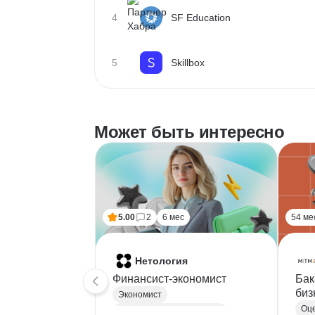
4
SF Education
5
Skillbox
Может быть интересно
5.00
2
6 мес
54 ме
Нетология
Финансист-экономист
Бак
биз
Экономист
Оце
Финансовый менеджмент