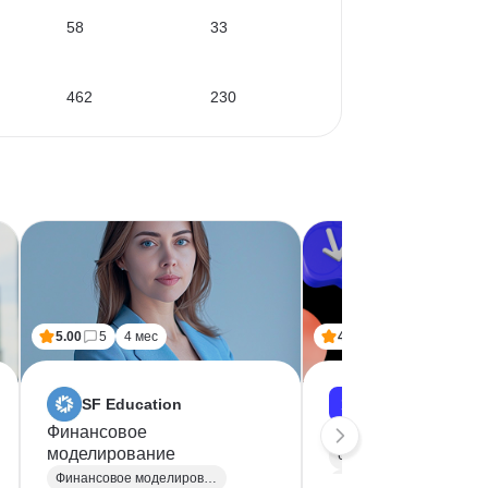
58
33
462
230
5.00
5
4 мес
4.60
5
7 мес
SF Education
Skillbox
Финансовое
Финансовый анали
моделирование
Финансовая аналитика
Финансовое моделирование
SQL
Бизнес аналитик