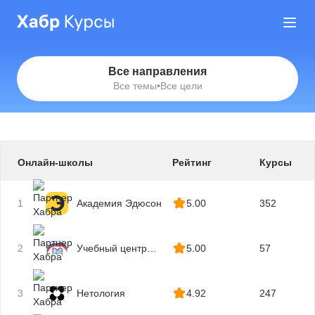
Все направления
Все темы
•
Все цели
Онлайн-школы
Рейтинг
Курсы
1
Академия Эдюсон
5.00
352
2
Учебный центр
5.00
57
МГУТУ
3
Нетология
4.92
247