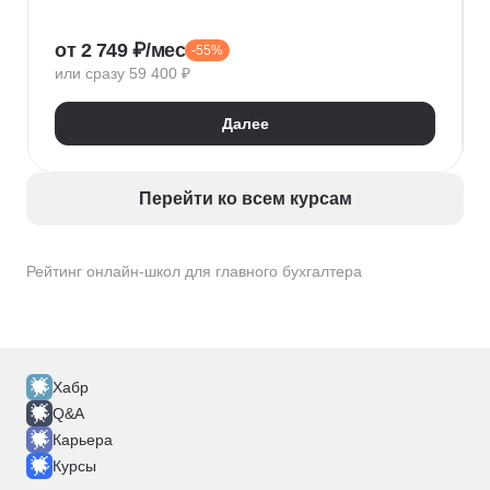
Финансовый менеджмент
Планирование
Эмоциональный интеллект
от 2 749 ₽/мес
-55%
Финансовое планирование
Финансовый учет
или сразу 59 400 ₽
Финансовая отчетность
Бухгалтерский учет
Налоговый учет
Бухгалтер
Далее
Перейти ко всем курсам
Рейтинг онлайн-школ для главного бухгалтера
Хабр
Q&A
Карьера
Курсы