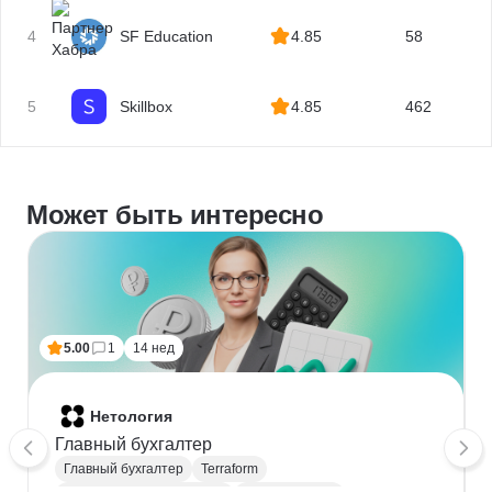
4
SF Education
4.85
58
5
Skillbox
4.85
462
Может быть интересно
5.00
1
14 нед
Нетология
Главный бухгалтер
Главный бухгалтер
Terraform