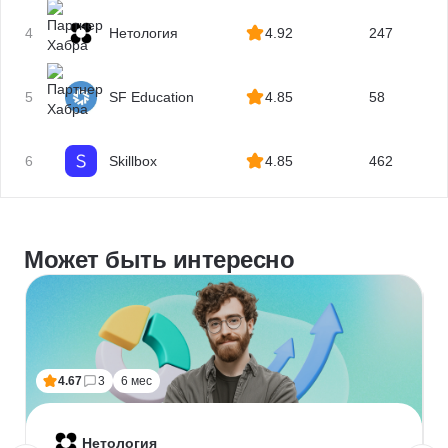
4
Нетология
4.92
247
5
SF Education
4.85
58
6
Skillbox
4.85
462
Может быть интересно
4.67
3
6 мес
Нетология