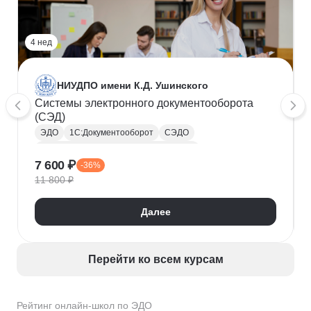
4 нед
НИУДПО имени К.Д. Ушинского
Системы электронного документооборота
(СЭД)
ЭДО
1С:Документооборот
СЭДО
Делопроизводство и документооборот
7 600 ₽
-36%
Программа 1С
11 800 ₽
Далее
Перейти ко всем курсам
Рейтинг онлайн-школ по ЭДО