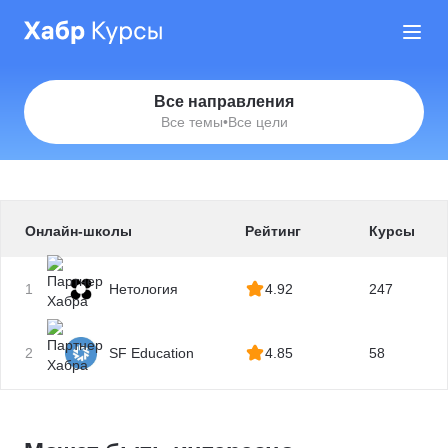
Все направления
Все темы
•
Все цели
Онлайн-школы
Рейтинг
Курсы
1
Нетология
4.92
247
2
SF Education
4.85
58