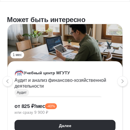
Может быть интересно
1 мес
Учебный центр МГУТУ
Аудит и анализ финансово-хозяйственной
деятельности
Аудит
Анализ финансово-хозяйственной деятельности (ФХД)
от 825 ₽/мес
-40%
Бухгалтерский учет
Налогообложение
или сразу 9 900 ₽
Анализ ликвидности
Расчет рентабельности
Далее