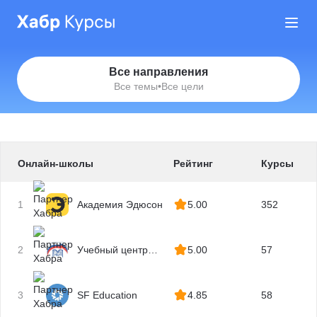
Все направления
Все темы
•
Все цели
Онлайн-школы
Рейтинг
Курсы
1
Академия Эдюсон
5.00
352
2
Учебный центр
5.00
57
МГУТУ
3
SF Education
4.85
58