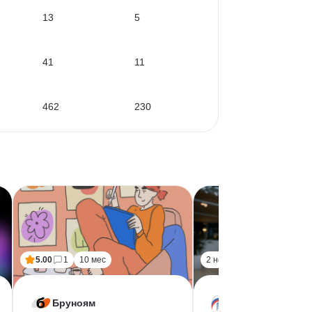
13
5
41
11
462
230
5.00
1
10 мес
2 нед
Бруноям
Учебный центр