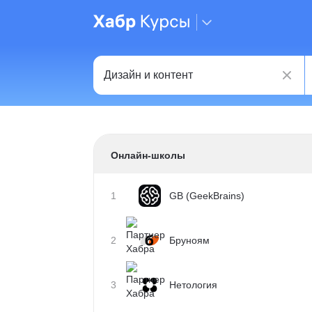
Онлайн-школы
1
GB (GeekBrains)
2
Бруноям
3
Нетология