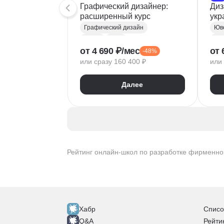
Графический дизайнер:
Диз
расширенный курс
укр
Графический дизайн
Юв
Figma
Tilda
Диз
от 4 690 ₽/мес
от 
-48%
Photoshop
или сразу 160 400 ₽
или 
Adobe Illustrator
Бю
Типографика
Ма
Далее
Айдентика
Раз
Иллюстрация
Скетчинг
After Effects
Adobe Animate
Cinema 4D
InDesign
Дизайн логотипов
Рейтинг онлайн-школ по разработке фирменно
Дизайн упаковки
Дизайн баннеров
Бренд-дизайн
Верстка печатных изданий
Верстка полиграфической продукции
Хабр
Списо
Разработка фирменного стиля
Q&A
Рейти