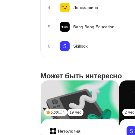
4
Логомашина
5
Bang Bang Education
6
Skillbox
Может быть интересно
5.00
4
19 мес
2 мес
Нетология