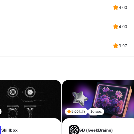
4.00
4.00
3.97
5.00
3
10 мес
Skillbox
GB (GeekBrains)