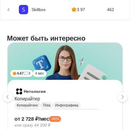
4
Skillbox
3.97
462
Может быть интересно
4.67
3
4 мес
Нетология
Копирайтер
Копирайтинг
Tilda
Инфографика
Верстка лендингов
Верстка печатных изданий
от 2 728 ₽/мес
-46%
Анализ рынка
JTBD
CJM
Редактура текстов
или сразу 44 200 ₽
Анализ конкурентного окружения