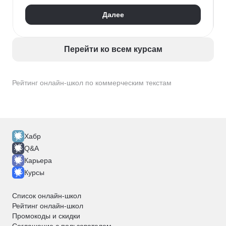
Дизайн текста
CustDev
Далее
Анализ целевой аудитории
Коммерческие тексты
Readymag
Брифинг
SWOT
Перейти ко всем курсам
Рейтинг онлайн-школ по коммерческим текстам
Хабр
Q&A
Карьера
Курсы
Список онлайн-школ
Рейтинг онлайн-школ
Промокоды и скидки