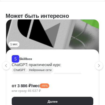
Может быть интересно
1 мес
Skillbox
ChatGPT: практический курс
ChatGPT
Нейронные сети
Курсы по нейронным сетям
Создание контента
Анализ рынка
Фриланс
от 3 886 ₽/мес
-46%
Нейросети для творчества
или сразу 46 637 ₽
Анализ целевой аудитории
Контент-план
Далее