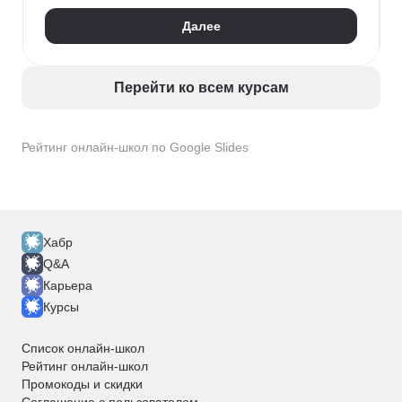
Дизайн логотипов
Дизайн упаковки
Далее
Дизайн баннеров
Бренд-дизайн
Верстка печатных изданий
Верстка полиграфической продукции
Перейти ко всем курсам
Разработка фирменного стиля
Создание анимации
Брендинг
Microsoft PowerPoint
Дизайн текста
Рейтинг онлайн-школ по Google Slides
Дизайн карточек для маркетплейсов
Колористика
Google Slides
Хабр
Q&A
Карьера
Курсы
Список онлайн-школ
Рейтинг онлайн-школ
Промокоды и скидки