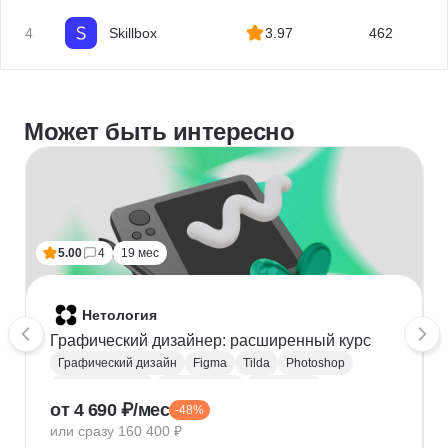
4
Skillbox
3.97
462
Может быть интересно
5.00
4
19 мес
Нетология
Графический дизайнер: расширенный курс
Графический дизайн
Figma
Tilda
Photoshop
Adobe Illustrator
Типографика
Айдентика
от 4 690 ₽/мес
-48%
Иллюстрация
Скетчинг
After Effects
или сразу 160 400 ₽
Adobe Animate
Cinema 4D
InDesign