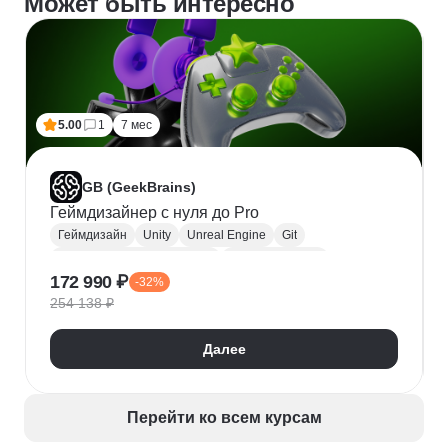
Может быть интересно
5.00
1
7 мес
GB (GeekBrains)
Геймдизайнер с нуля до Pro
Геймдизайн
Unity
Unreal Engine
Git
Техническая документация
Дизайн уровней
172 990 ₽
-32%
Разработка ТЗ
Visual Studio
Gitlab
254 138 ₽
GameMaker
Далее
Перейти ко всем курсам