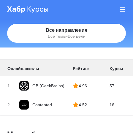
Все направления
Все темы
•
Все цели
Онлайн-школы
Рейтинг
Курсы
1
GB (GeekBrains)
4.96
57
2
Contented
4.52
16