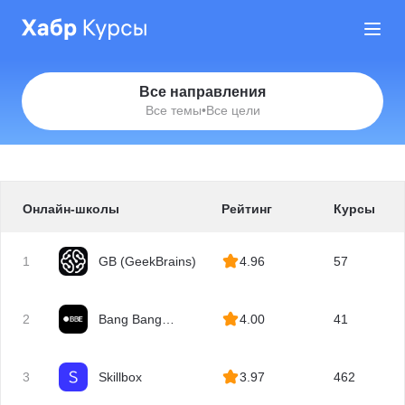
Все направления
Все темы
•
Все цели
Онлайн-школы
Рейтинг
Курсы
1
GB (GeekBrains)
4.96
57
2
Bang Bang
4.00
41
Education
3
Skillbox
3.97
462