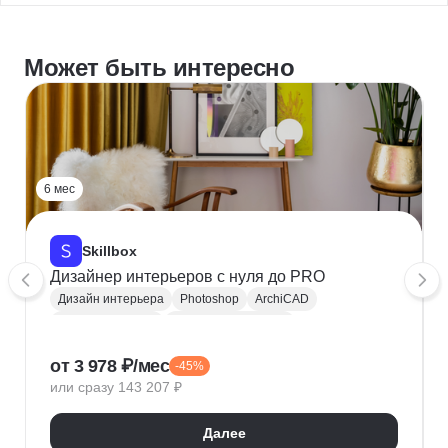
Может быть интересно
6 мес
Skillbox
Дизайнер интерьеров с нуля до PRO
Дизайн интерьера
Photoshop
ArchiCAD
Коллажирование
Создание чертежей
Перепланировка
Колористика
Эргономика
от 3 978 ₽/мес
-45%
Брифинг
Дизайн-концепция
или сразу 143 207 ₽
Бюджетирование
Материаловедение
Композиция
Далее