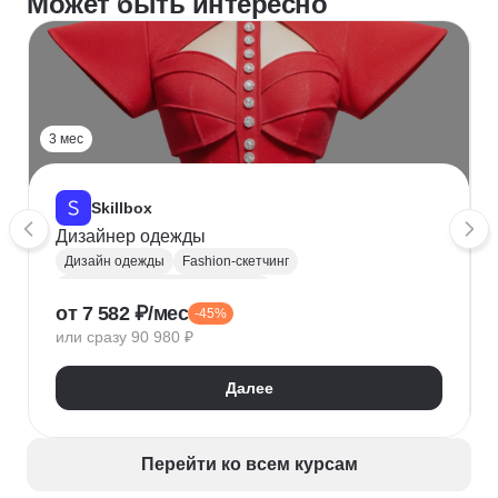
Может быть интересно
3 мес
Skillbox
Дизайнер одежды
Дизайн одежды
Fashion-скетчинг
Юридические аспекты бизнеса
от 7 582 ₽/мес
-45%
Fashion-индустрия
Fashion-дизайнер
или сразу 90 980 ₽
Далее
Перейти ко всем курсам