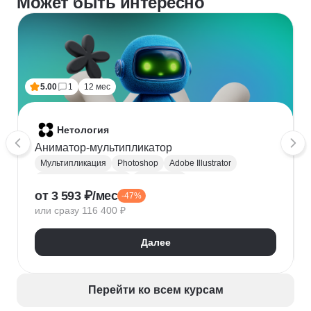
Может быть интересно
5.00
1
12 мес
Нетология
Аниматор-мультипликатор
Мультипликация
Photoshop
Adobe Illustrator
Цифровое рисование
After Effects
от 3 593 ₽/мес
-47%
Adobe Animate
Adobe Premiere Pro
Sketch
или сразу 116 400 ₽
2d-анимация
Анимация персонажей
Adobe Audition
TVPaint Animation
Далее
Создание анимации
Перейти ко всем курсам