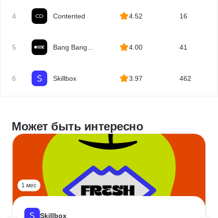
4
Contented
4.52
16
5
Bang Bang
4.00
41
Education
6
Skillbox
3.97
462
Может быть интересно
1 мес
Skillbox