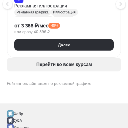
Рекламная иллюстрация
Рекламная графика
Иллюстрация
Графический дизайн
Photoshop
от 3 366 ₽/мес
-45%
Adobe Illustrator
Коммерческая иллюстрация
или сразу 40 396 ₽
After Effects
InDesign
Создание креативных концепций
Далее
Перейти ко всем курсам
Рейтинг онлайн-школ по рекламной графике
Хабр
Q&A
Карьера