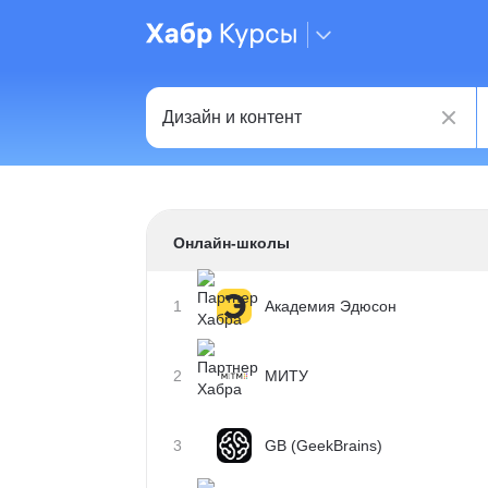
Онлайн-школы
1
Академия Эдюсон
2
МИТУ
3
GB (GeekBrains)