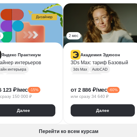
с
2 мес
Яндекс Практикум
Академия Эдюсон
айнер интерьеров
3Ds Max: тариф Базовый
айн интерьера
3ds Max
AutoCAD
it
ArchiCAD
Adobe Illustrator
 Max
Photoshop
Photoshop
6 123 ₽/мес
от 2 886 ₽/мес
-15%
-60%
еленение
Моделирование
Figma
сразу 150 000 ₽
или сразу 34 640 ₽
д за растениями
Дизайн интерьера
тодизайн
Homestyler
Далее
Далее
ономика
Перейти ко всем курсам