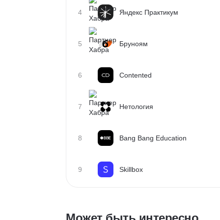
4
Яндекс Практикум
5
Бруноям
6
Contented
7
Нетология
8
Bang Bang Education
9
Skillbox
Может быть интересно