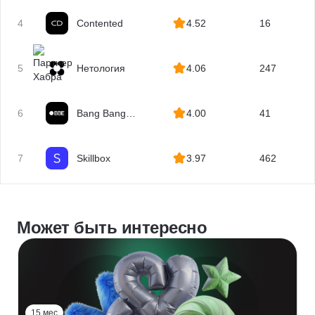
4
Contented
4.52
16
5
Нетология
4.06
247
6
Bang Bang
4.00
41
Education
7
Skillbox
3.97
462
Может быть интересно
15 мес