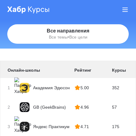
Все направления
Все темы
•
Все цели
Онлайн-школы
Рейтинг
Курсы
1
Академия Эдюсон
5.00
352
2
GB (GeekBrains)
4.96
57
3
Яндекс Практикум
4.71
175