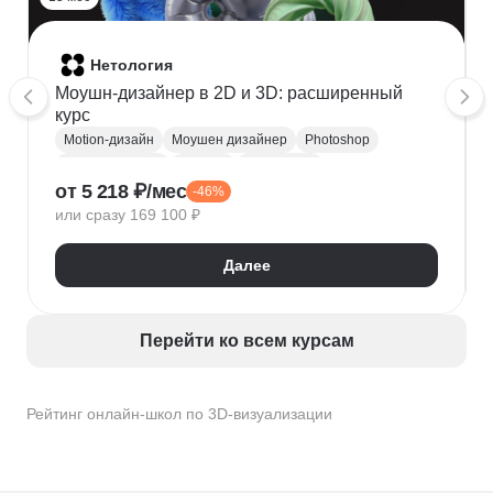
Нетология
Моушн-дизайнер в 2D и 3D: расширенный
курс
Motion-дизайн
Моушен дизайнер
Photoshop
Adobe Illustrator
Blender
After Effects
от 5 218 ₽/мес
-46%
3D анимация
3D моделирование
ZBrush
или сразу 169 100 ₽
Adobe Premiere Pro
Cinema 4D
Substance Painter
3D-визуализация
Далее
2d-анимация
Композинг
Substance Designer
2D-графика
Autodesk Arnold
Перейти ко всем курсам
Рейтинг онлайн-школ по 3D-визуализации