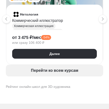
Нетология
Коммерческий иллюстратор
Коммерческая иллюстрация
Графический дизайн
Photoshop
от 3 475 ₽/мес
-54%
Adobe Illustrator
ProCreate
Иллюстрация
или сразу 106 400 ₽
Скетчинг
After Effects
3D-дженералист
Cinema 4D
InDesign
Анимация персонажей
Далее
Рисование
3D-художник
Иллюстрация персонажей
Перейти ко всем курсам
Рейтинг онлайн-школ для 3D-художника