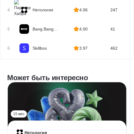
4
Нетология
4.06
247
5
Bang Bang
4.00
41
Education
6
Skillbox
3.97
462
Может быть интересно
15 мес
Нетология