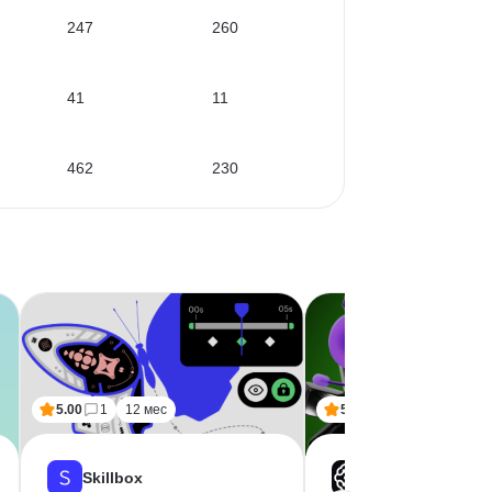
247
260
41
11
462
230
5.00
1
12 мес
5.00
2
12 мес
Skillbox
GB (GeekBrains)