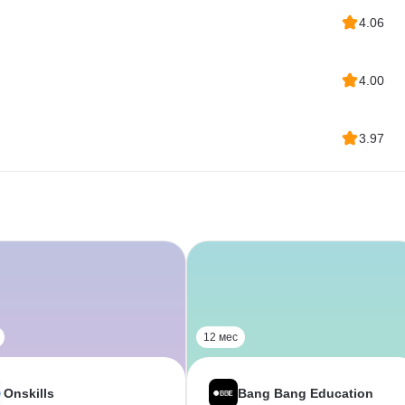
4.06
4.00
3.97
12 мес
Onskills
Bang Bang Education