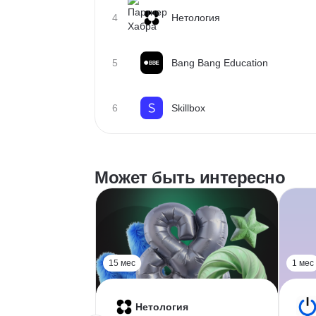
4
Нетология
5
Bang Bang Education
6
Skillbox
Может быть интересно
15 мес
1 мес
Нетология