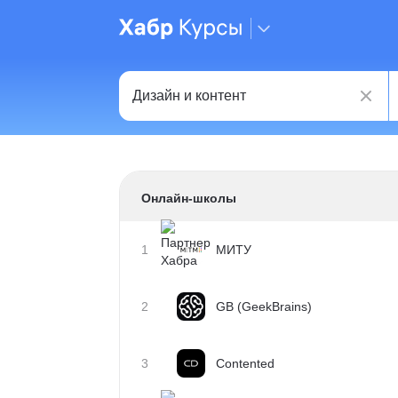
Онлайн-школы
1
МИТУ
2
GB (GeekBrains)
3
Contented