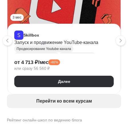
3 мес
Skillbox
Запуск и продвижение YouTube-канала
Продюсирование Youtube канала
Продвижение в YouTube
Создание контента
от 4 713 ₽/мес
-46%
Видео
Монтаж
Блогинг
Ведение блога
или сразу 56 560 ₽
Видеомонтаж
Далее
Перейти ко всем курсам
Рейтинг онлайн-школ по ведению блога