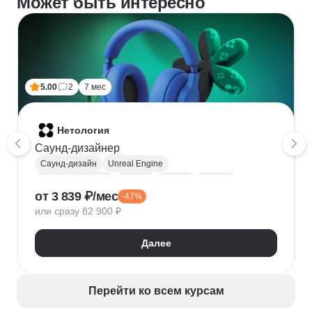
Может быть интересно
5.00
2
7 мес
Нетология
Саунд-дизайнер
Саунд-дизайн
Unreal Engine
Работа со звуком
Ableton
Музыка
Reaper
от 3 839 ₽/мес
-47%
Wwise
Монтаж
Мастеринг и сведение
или сразу 82 900 ₽
Звукозапись
Далее
Перейти ко всем курсам