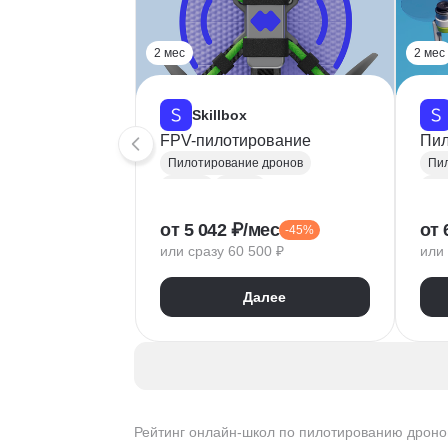
2 мес
2 мес
Skillbox
FPV-пилотирование
Пил
Пилотирование дронов
Пил
Дроны
Видео
Др
от 5 042 ₽/мес
от 
-45%
или сразу 60 500 ₽
или 
Далее
Рейтинг онлайн-школ по пилотированию дроно