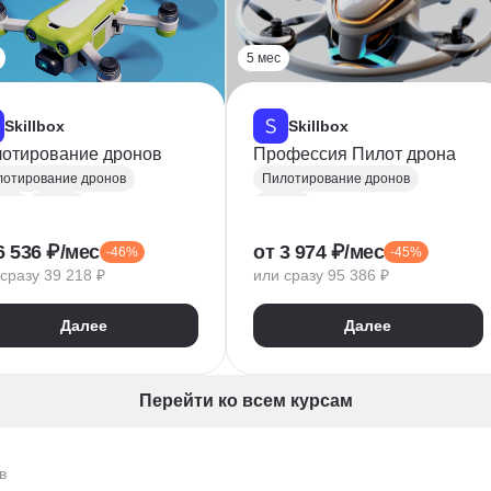
5 мес
Skillbox
Skillbox
отирование дронов
Профессия Пилот дрона
отирование дронов
Пилотирование дронов
оны
Видео
Дроны
Agisoft Metashape
6 536 ₽/мес
от 3 974 ₽/мес
-46%
-45%
сразу 39 218 ₽
или сразу 95 386 ₽
Далее
Далее
Перейти ко всем курсам
в