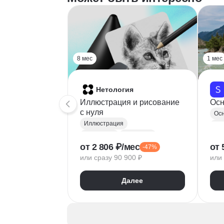
8 мес
1 мес
Нетология
Иллюстрация и рисование
Осн
с нуля
Осн
Иллюстрация
Ри
Рисование
Photoshop
от 2 806 ₽/мес
от 
-47%
Adobe Illustrator
или сразу 90 900 ₽
или 
Иллюстрация персонажей
Скетчинг
Cinema 4D
Далее
Основы рисунка
Композиция