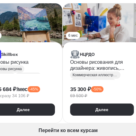
6 мес
Skillbox
НЦРДО
овы рисунка
Основы рисования для
дизайнера: живопись,
овы рисунка
графика, цифровая
Коммерческая иллюстрация
сование
Композиция
иллюстрация с
Компьютерная графика
присвоением
5 684 ₽/мес
35 300 ₽
-45%
-50%
Иллюстрация
квалификации «Дизайнер-
сразу 34 106 ₽
69 500 ₽
Живопись
Photoshop
иллюстратор»
Adobe Illustrator
Далее
Далее
Иллюстрация персонажей
Цифровая живопись
Брендинг
Композиция
Перейти ко всем курсам
Основы рисунка