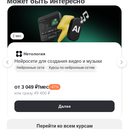
Может быть интересно
2 мес
Нетология
Нейросети для создания видео и музыки
Нейронные сети
Курсы по нейронным сетям
Искусственный интеллект
Создание контента
Видео
Нейросети для творчества
Музыка
от 3 049 ₽/мес
-47%
или сразу 49 400 ₽
Далее
Перейти ко всем курсам