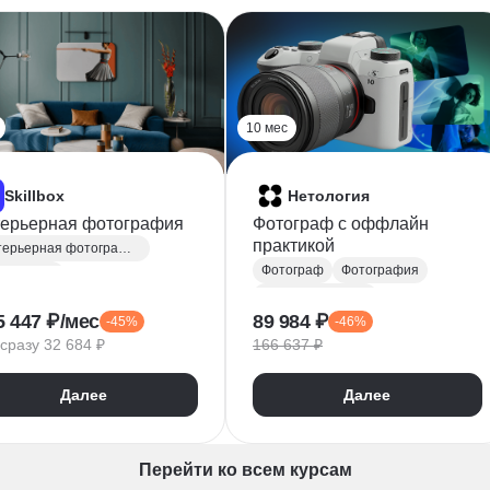
10 мес
Skillbox
Нетология
ерьерная фотография
Фотограф c оффлайн
практикой
Интерьерная фотография
Фотограф
Фотография
тография
Коллажирование
работка фотографий
5 447 ₽/мес
89 984 ₽
-45%
-46%
Цветокоррекция
тограф
Композиция
сразу 32 684 ₽
166 637 ₽
Создание личного бренда
тройка освещения
Рекламные фото
тосъемка
Далее
Далее
Свадебные фото
Ретушь
Фэшн-фото
Репортажные фото
Перейти ко всем курсам
Интерьерная фотография