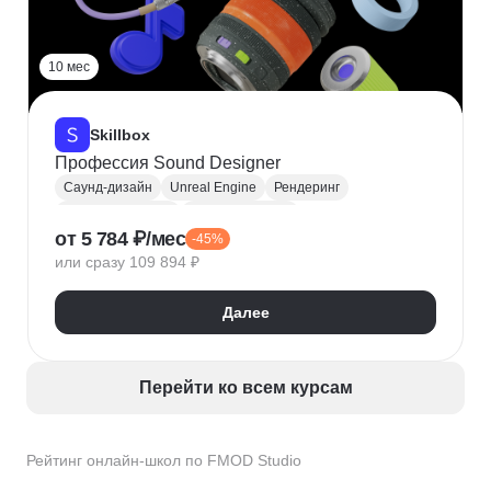
10 мес
Skillbox
Профессия Sound Designer
Саунд-дизайн
Unreal Engine
Рендеринг
Работа со звуком
Звукорежиссура
от 5 784 ₽/мес
-45%
Мастеринг и сведение
Ableton
Озвучивание
или сразу 109 894 ₽
Работа с аудио и видео
Семплирование
Звукозапись
FMOD Studio
Далее
Перейти ко всем курсам
Рейтинг онлайн-школ по FMOD Studio